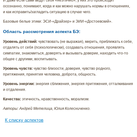
И даже если сами ведут себя «неэтично», у них это происходит
осознанно, понимают, когда и как можно нарушать нормы в отношениях,
и как исправить/загладить ситуацию в случае чего.
Базовые белые этики: ЭСИ-«Драйзер» и ЭИИ-«Достоевский».
Область рассмотрения аспекта БЭ:
Уровень действий:
чувствовать (не выражая), мирить, приближать к себе,
отдалять от себя (психологически), создавать отношения, проявлять
симпатии, знакомиться, доверять и вызывать доверие, находить
что-то
общее с другими, воспитывать.
Уровень чувств:
чувство близости, доверия, чувство родного,
притяжения, принятия человека, доброта, общность.
Уровень энергии:
энергия сближения, энергия притяжения, отталкивания
и отдаления.
Качества:
этичность, нравственность, морализм.
Авторы: Андрей Метелица, Юлия Колесниченко.
К списку аспектов