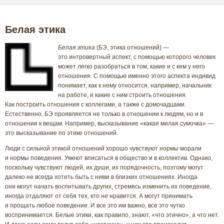
Белая этика
Белая этика
(БЭ, этика отношений) —
это интровертный аспект, с помощью которого человек
может легко разобраться в том, какие и с кем у него
отношения. С помощью именно этого аспекта индивид
понимает, как к нему относится, например, начальник
на работе, и какие с ним строить отношения.
Как построить отношения с коллегами, а также с домочадцами.
Естественно, БЭ проявляется не только в отношении к людям, но и в
отношении к вещам. Например, высказывание «какая милая сумочка» —
это высказывание по этике отношений.
Люди с сильной этикой отношений хорошо чувствуют нормы морали
и нормы поведения. Умеют вписаться в общество и в коллектив. Однако,
поскольку чувствуют людей, их души, их порядочность, поэтому могут
далеко не всегда хотеть быть с ними в близких отношениях. Иногда
они могут начать воспитывать других, стремясь изменить их поведение,
иногда отдаляют от себя тех, кто не нравится. А могут принимать
и прощать любое поведение. И все это им важно, все это чутко
воспринимается. Белые этики, как правило, знают, «что этично», а что нет.